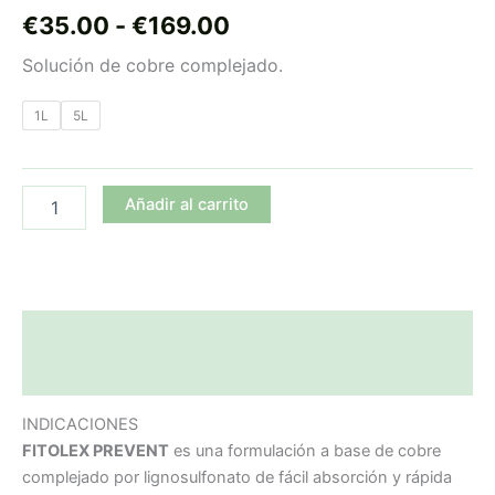
desde
€
35.00
-
€
169.00
€35.00
Solución de cobre complejado.
hasta
1L
5L
€169.00
Añadir al carrito
Descripción
Información adicional
INDICACIONES
FITOLEX PREVENT
es una formulación a base de cobre
complejado por lignosulfonato de fácil absorción y rápida