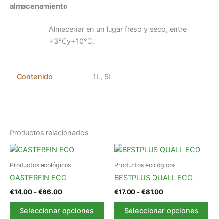
almacenamiento
Almacenar en un lugar freso y seco, entre
+3°Cy+10°C.
Contenido
1L, 5L
Productos relacionados
Rango
Rango
Este
Est
de
de
producto
pr
precios:
precios:
Productos ecológicos
Productos ecológicos
desde
tiene
desde
tie
GASTERFIN ECO
BESTPLUS QUALL ECO
€14.00
€17.00
múltiples
múl
hasta
hasta
€
14.00
-
€
66.00
€
17.00
-
€
81.00
variantes.
var
€66.00
€81.00
Las
La
Seleccionar opciones
Seleccionar opciones