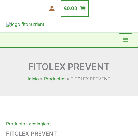
Ir
€
0.00
al
contenido
FITOLEX PREVENT
Inicio
Productos
FITOLEX PREVENT
FITOLEX
Rango
PREVENT
cantidad
de
Productos ecológicos
precios:
FITOLEX PREVENT