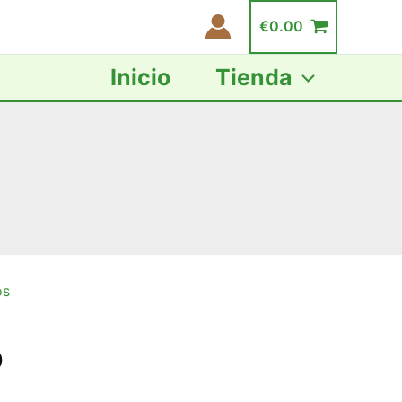
€
0.00
Inicio
Tienda
os
Rango
de
0
precios: