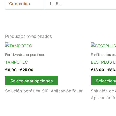
Contenido
1L, 5L
Productos relacionados
Rango
Este
de
producto
precios:
Fertilizantes específicos
Fertilizantes e
desde
tiene
TAMPOTEC
BESTPLUS L
€6.00
múltiples
hasta
€
6.00
-
€
25.00
€
18.00
-
€
86
variantes.
€25.00
Las
Seleccionar opciones
Seleccion
opciones
Solución potásica K10. Aplicación foliar.
Solución de 
se
Aplicación fo
pueden
elegir
en