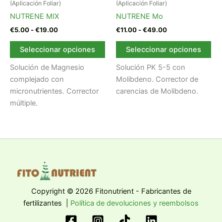
desde
tiene
desde
tie
(Aplicación Foliar)
(Aplicación Foliar)
€5.00
€11.00
múltiples
múl
NUTRENE MIX
NUTRENE Mo
hasta
hasta
variantes.
var
€19.00
€49.00
€
5.00
-
€
19.00
€
11.00
-
€
49.00
Las
La
Seleccionar opciones
Seleccionar opciones
opciones
op
se
se
Solución de Magnesio
Solución PK 5-5 con
pueden
pu
complejado con
Molibdeno. Corrector de
elegir
ele
micronutrientes. Corrector
carencias de Molibdeno.
en
en
múltiple.
la
la
página
pág
de
de
producto
pr
Copyright © 2026 Fitonutrient - Fabricantes de
fertilizantes |
Política de devoluciones y reembolsos