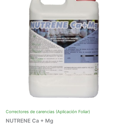
Mg
precios:
cantidad
desde
€4.00
hasta
€16.00
Correctores de carencias (Aplicación Foliar)
NUTRENE Ca + Mg