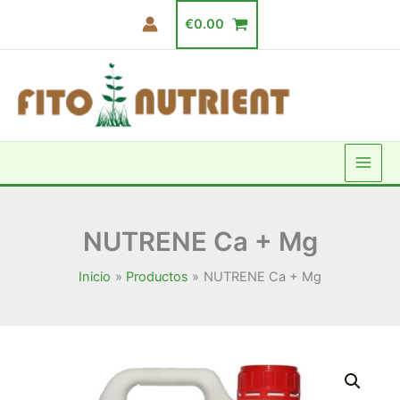
Ir
€
0.00
al
contenido
NUTRENE Ca + Mg
Inicio
Productos
NUTRENE Ca + Mg
NUTRENE
Rango
Ca
+
de