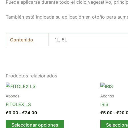
Puede aplicarse durante todo el ciclo vegetativo, princ
También está indicada su aplicación en otoño para aume
Contenido
1L, 5L
Productos relacionados
Rango
Este
de
producto
precios:
Abonos
Abonos
desde
tiene
FITOLEX LS
IRIS
€6.00
múltiples
hasta
€
6.00
-
€
24.00
€
5.00
-
€
20.
variantes.
€24.00
Las
Seleccionar opciones
Seleccion