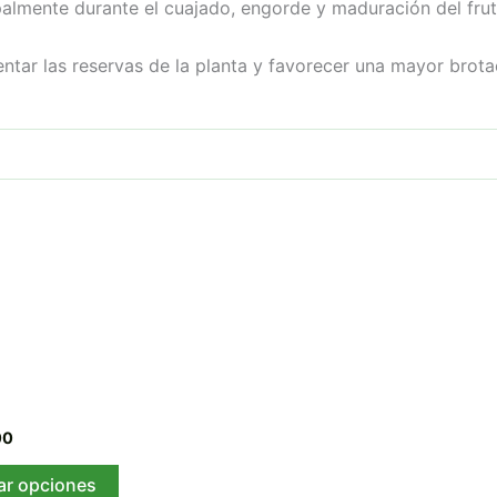
ipalmente durante el cuajado, engorde y maduración del frut
ntar las reservas de la planta y favorecer una mayor brota
Rango
Este
de
producto
precios:
desde
tiene
€5.00
múltiples
hasta
00
variantes.
€20.00
Las
ar opciones