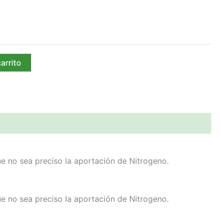
desde
€5.00
hasta
€23.00
carrito
ue no sea preciso la aportación de Nitrogeno.
ue no sea preciso la aportación de Nitrogeno.